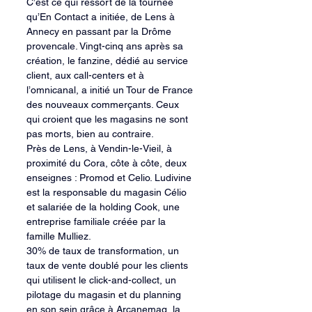
C’est ce qui ressort de la tournée 
qu’En Contact a initiée, de Lens à 
Annecy en passant par la Drôme 
provencale. Vingt-cinq ans après sa 
création, le fanzine, dédié au service 
client, aux call-centers et à 
l’omnicanal, a initié un Tour de France 
des nouveaux commerçants. Ceux 
qui croient que les magasins ne sont 
pas morts, bien au contraire.
Près de Lens, à Vendin-le-Vieil, à 
proximité du Cora, côte à côte, deux 
enseignes : Promod et Celio. Ludivine 
est la responsable du magasin Célio 
et salariée de la holding Cook, une 
entreprise familiale créée par la 
famille Mulliez.
30% de taux de transformation, un 
taux de vente doublé pour les clients 
qui utilisent le click-and-collect, un 
pilotage du magasin et du planning 
en son sein grâce à Arcanemag, la 