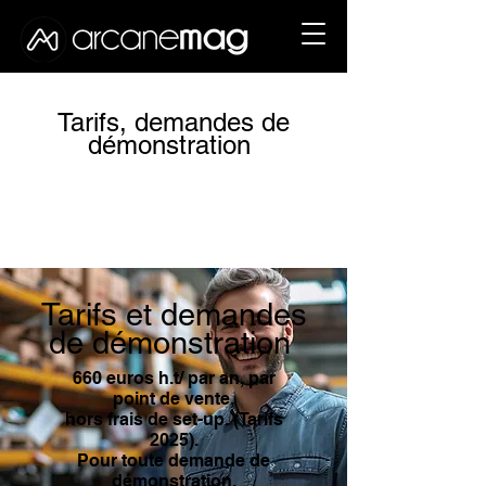
Tarifs, demandes de
démonstration
Tarifs et demandes
de démonstration
660 euros h.t/ par an, par
point de vente,
hors frais de set-up. (Tarifs
2025).
Pour toute demande de
démonstration,