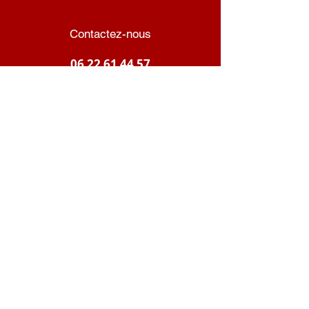
Contactez-nous
06 22 61 44 57
Appeler
Nous suivre :
Politique de confidentialité
Politique de cookies
Mentions légales
© 2025 Arcanemag